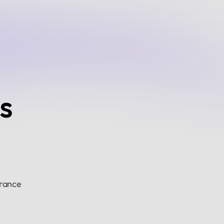
s
France